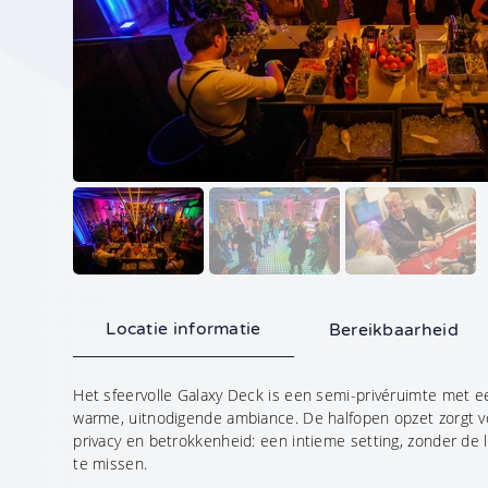
Telefoonnummer
Waar kunnen we je me
Locatie informatie
Bereikbaarheid
Aanvraag vers
Het sfeervolle Galaxy Deck is een semi-privéruimte met e
Geheel vrijblijvend
warme, uitnodigende ambiance. De halfopen opzet zorgt 
privacy en betrokkenheid: een intieme setting, zonder de l
•
De met
gemarkeerde velde
te missen.
hierop van toepassing.