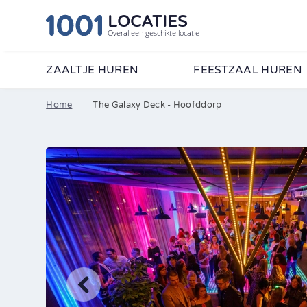
LOCATIES
Overal een geschikte locatie
ZAALTJE HUREN
FEESTZAAL HUREN
Home
The Galaxy Deck - Hoofddorp
Wij vertellen je graag
formulier in en ontvan
•
Contactpersoon
Bedrijfsnaam
•
E-mailadres