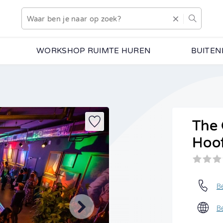
WORKSHOP RUIMTE HUREN
BUITEN
 hoe deze activiteit eruitziet en welke mogelijkheden er zijn
g vrijblijvend alle informatie.
The 
Voorkeursdatum
Indien bekend
Hoo
•
Aantal personen
Vanaf 20 personen
B
B