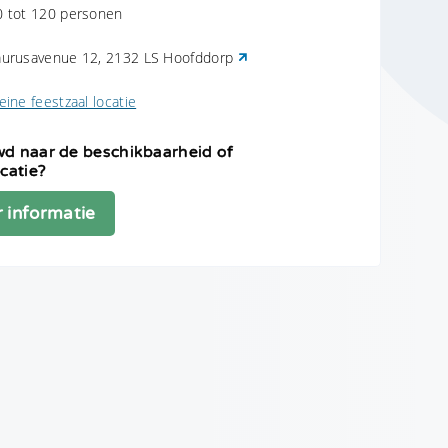
0 tot 120 personen
aurusavenue 12, 2132 LS Hoofddorp
eine feestzaal locatie
d naar de beschikbaarheid of
icatie?
 informatie
t
ns
privacyreglement
is