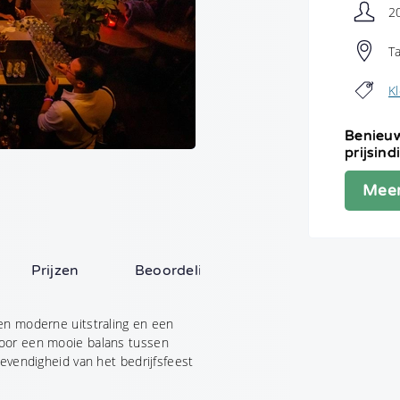
2
T
Kl
Benieuw
e helpen?
prijsind
Meer
Prijzen
Beoordelingen (0)
turen
en moderne uitstraling en een
Binnen 24 uur reactie
De scherpste prijs
Rechtstreeks contac
voor een mooie balans tussen
evendigheid van het bedrijfsfeest
n zijn verplicht. We gaan uiteraard vertrouwelijk met je gegevens om. O