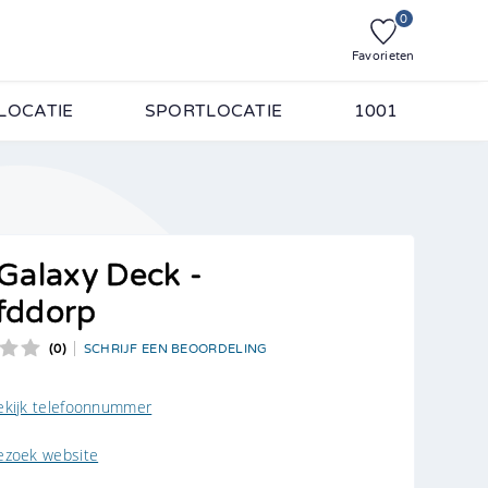
0
Favorieten
LOCATIE
SPORTLOCATIE
1001
. Vul onderstaande
Galaxy Deck -
fddorp
(0)
SCHRIJF EEN BEOORDELING
personen
ekijk telefoonnummer
ezoek website