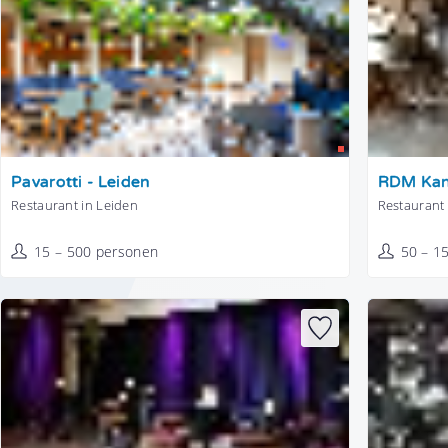
Tonen
Tonen
Pavarotti - Leiden
RDM Kan
Restaurant in Leiden
Restaurant
15 – 500 personen
50 – 1