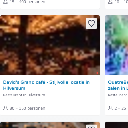
15 – 400 personen
10 – 1
Tonen
Tonen
David's Grand café - Stijlvolle locatie in
QuatreBe
Hilversum
zalen in 
Restaurant in Hilversum
Restaurant 
80 – 350 personen
2 – 25