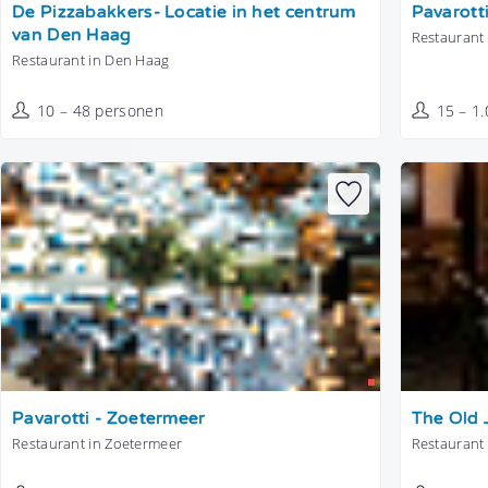
Tonen
Tonen
De Pizzabakkers- Locatie in het centrum
Pavarotti
van Den Haag
Restaurant 
Restaurant in Den Haag
10 – 48 personen
15 – 1
Tonen
Tonen
Pavarotti - Zoetermeer
The Old 
Restaurant in Zoetermeer
Restaurant