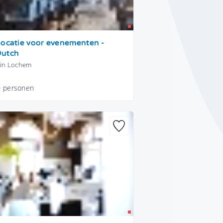
 locatie voor evenementen -
Dutch
 in Lochem
0 personen