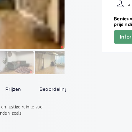
2
Benieuw
prijsind
Info
e helpen?
Prijzen
Beoordelingen (0)
turen
 en rustige ruimte voor
Binnen 24 uur reactie
De scherpste prijs
Rechtstreeks contac
nden, zoals:
n zijn verplicht. We gaan uiteraard vertrouwelijk met je gegevens om. O