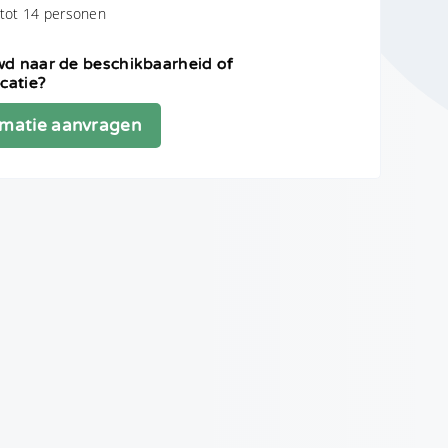
 tot 14 personen
d naar de beschikbaarheid of
icatie?
rmatie aanvragen
t
ns
privacyreglement
is