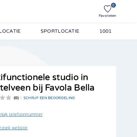
0
Favorieten
LOCATIE
SPORTLOCATIE
1001
. Vul onderstaande
ifunctionele studio in
elveen bij Favola Bella
(0)
SCHRIJF EEN BEOORDELING
personen
ekijk telefoonnummer
ezoek website