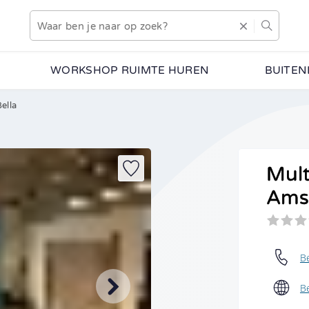
WORKSHOP RUIMTE HUREN
BUITEN
ella
 hoe deze activiteit eruitziet en welke mogelijkheden er zijn
g vrijblijvend alle informatie.
Mult
Voorkeursdatum
Indien bekend
Amst
•
Aantal personen
Vanaf 2 personen
B
B