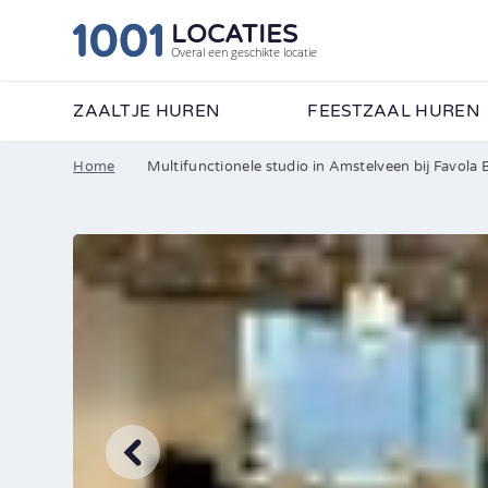
LOCATIES
Overal een geschikte locatie
ZAALTJE HUREN
FEESTZAAL HUREN
Home
Multifunctionele studio in Amstelveen bij Favola B
Wij vertellen je graag
formulier in en ontvan
•
Contactpersoon
Bedrijfsnaam
•
E-mailadres