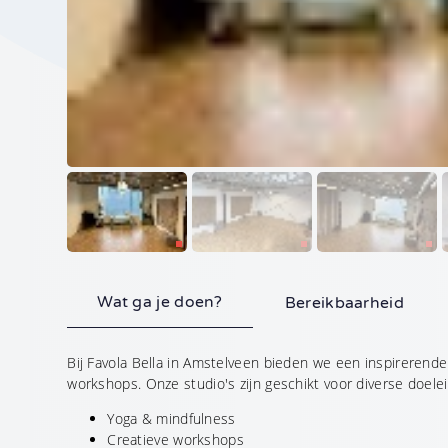
Telefoonnummer
Waar kunnen we je me
Wat ga je doen?
Bereikbaarheid
Aanvraag vers
Bij Favola Bella in Amstelveen bieden we een inspirerende
Geheel vrijblijvend
workshops. Onze studio's zijn geschikt voor diverse doelei
•
De met
gemarkeerde velde
Yoga & mindfulness
hierop van toepassing.
Creatieve workshops