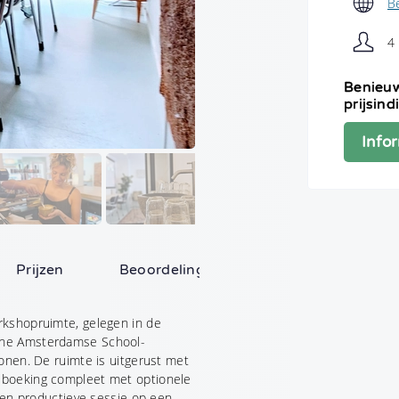
B
4
Benieuw
prijsind
e helpen?
Info
turen
Prijzen
Beoordelingen (0)
rkshopruimte, gelegen in de
Binnen 24 uur reactie
De scherpste prijs
Rechtstreeks contac
che Amsterdamse School-
n zijn verplicht. We gaan uiteraard vertrouwelijk met je gegevens om. O
onen. De ruimte is uitgerust met
 boeking compleet met optionele
e en productieve sessie op een