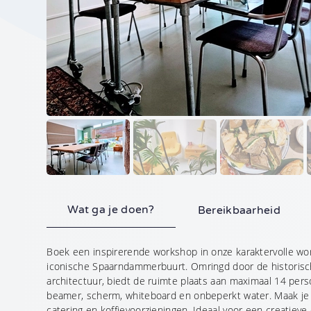
Telefoonnummer
Waar kunnen we je me
Aanvraag vers
Wat ga je doen?
Bereikbaarheid
Boek een inspirerende workshop in onze karaktervolle wo
Geheel vrijblijvend
iconische Spaarndammerbuurt. Omringd door de historis
•
De met
gemarkeerde velde
architectuur, biedt de ruimte plaats aan maximaal 14 pers
hierop van toepassing.
beamer, scherm, whiteboard en onbeperkt water. Maak je
catering en koffievoorzieningen. Ideaal voor een creatiev