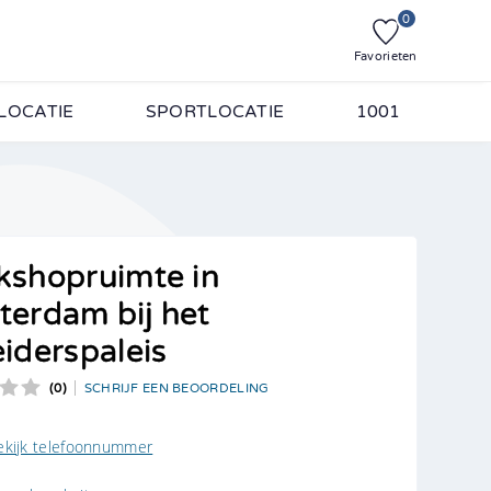
0
Favorieten
LOCATIE
SPORTLOCATIE
1001
. Vul onderstaande
shopruimte in
erdam bij het
iderspaleis
personen
(0)
SCHRIJF EEN BEOORDELING
ekijk telefoonnummer