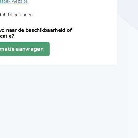
ezoek website
 tot 14 personen
d naar de beschikbaarheid of
icatie?
rmatie aanvragen
t
ns
privacyreglement
is