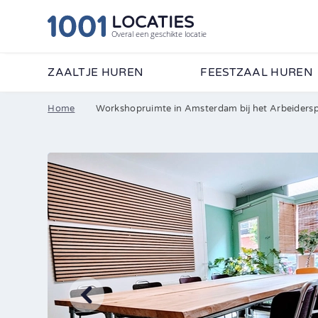
LOCATIES
Overal een geschikte locatie
ZAALTJE HUREN
FEESTZAAL HUREN
Home
Workshopruimte in Amsterdam bij het Arbeidersp
Wij vertellen je graag
formulier in en ontvan
•
Contactpersoon
Bedrijfsnaam
•
E-mailadres