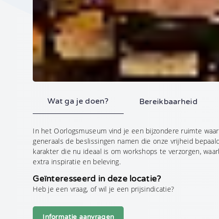
Telefoonnummer
Waar kunnen we je me
Wat ga je doen?
Bereikbaarheid
In het Oorlogsmuseum vind je een bijzondere ruimte waa
generaals de beslissingen namen die onze vrijheid bepaald
Aanvraag vers
karakter die nu ideaal is om workshops te verzorgen, waarb
extra inspiratie en beleving.
Geheel vrijblijvend
Geïnteresseerd in deze locatie?
Heb je een vraag, of wil je een prijsindicatie?
•
De met
gemarkeerde velde
hierop van toepassing.
Informatie aanvragen