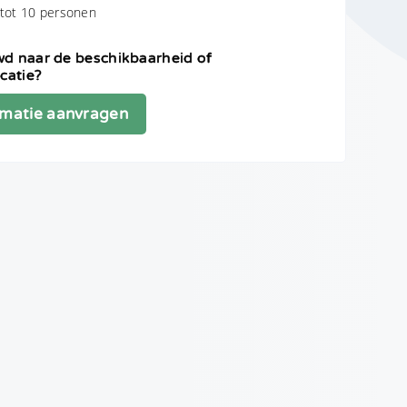
 tot 10 personen
d naar de beschikbaarheid of
icatie?
rmatie aanvragen
t
ns
privacyreglement
is