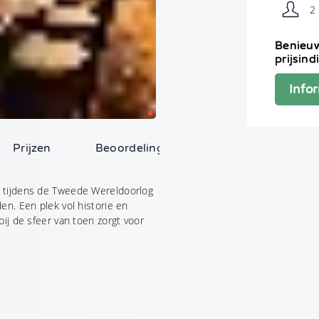
2
Benieuw
prijsind
Info
e helpen?
Prijzen
Beoordelingen (0)
r tijdens de Tweede Wereldoorlog
en. Een plek vol historie en
turen
ij de sfeer van toen zorgt voor
Binnen 24 uur reactie
De scherpste prijs
Rechtstreeks contac
n zijn verplicht. We gaan uiteraard vertrouwelijk met je gegevens om. O