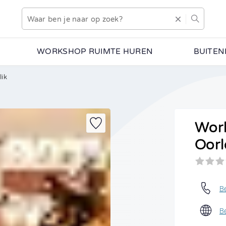
WORKSHOP RUIMTE HUREN
BUITEN
ik
 hoe deze activiteit eruitziet en welke mogelijkheden er zijn
g vrijblijvend alle informatie.
Voorkeursdatum
Work
Indien bekend
Oor
•
Aantal personen
Vanaf 2 personen
B
B