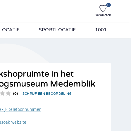
0
Favorieten
LOCATIE
SPORTLOCATIE
1001
. Vul onderstaande
shopruimte in het
logsmuseum Medemblik
(0)
SCHRIJF EEN BEOORDELING
personen
ekijk telefoonnummer
ezoek website