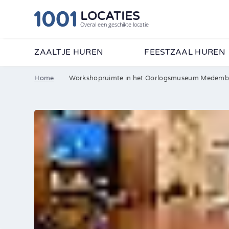
LOCATIES
Overal een geschikte locatie
ZAALTJE HUREN
FEESTZAAL HUREN
Home
Workshopruimte in het Oorlogsmuseum Medembl
Wij vertellen je graag
formulier in en ontvan
•
Contactpersoon
Bedrijfsnaam
•
E-mailadres