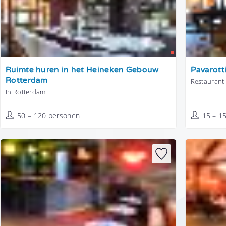
Tonen
Tonen
Ruimte huren in het Heineken Gebouw
Pavarotti
Rotterdam
Restaurant 
In Rotterdam
50 – 120 personen
15 – 1