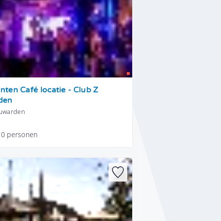
ten Café locatie - Club Z
den
euwarden
50 personen