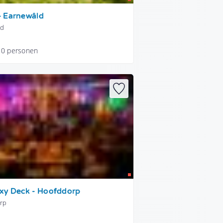
 Earnewâld
ld
50 personen
xy Deck - Hoofddorp
rp