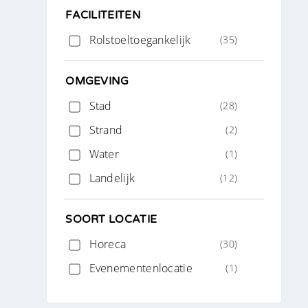
FACILITEITEN
Rolstoeltoegankelijk
(35)
OMGEVING
Stad
(28)
Strand
(2)
Water
(1)
Landelijk
(12)
SOORT LOCATIE
Horeca
(30)
Evenementenlocatie
(1)