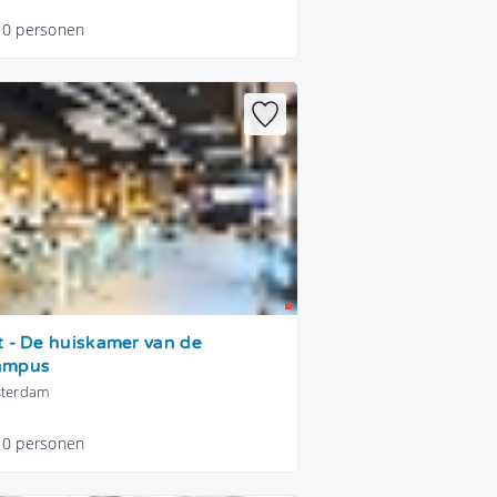
20 personen
t - De huiskamer van de
ampus
sterdam
50 personen