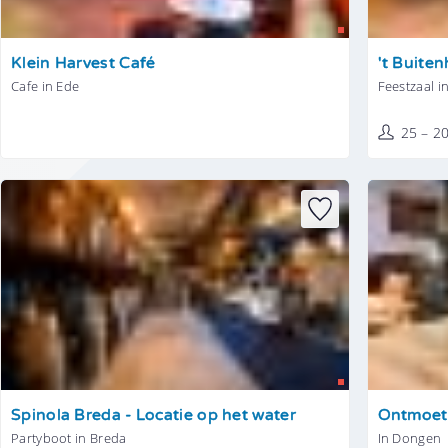
Tonen
Tonen
Klein Harvest Café
't Buite
Cafe in Ede
Feestzaal i
25 – 2
Tonen
Tonen
Spinola Breda - Locatie op het water
Ontmoet
Partyboot in Breda
In Dongen