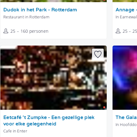
Tonen
Tonen
Dudok in het Park - Rotterdam
Annage -
Restaurant in Rotterdam
In Earnewa
25 – 160 personen
25 – 2
Tonen
Tonen
Eetcafé ’t Zumpke - Een gezellige plek
The Gala
voor elke gelegenheid
In Hoofddo
Cafe in Enter