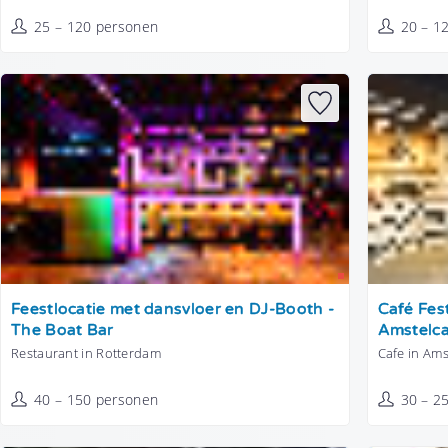
25 – 120 personen
20 – 1
Tonen
Tonen
Feestlocatie met dansvloer en DJ-Booth -
Café Fes
The Boat Bar
Amstelc
Restaurant in Rotterdam
Cafe in Am
40 – 150 personen
30 – 2